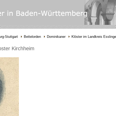
rg-Stuttgart
Bettelorden
Dominikaner
Klöster im Landkreis Essling
oster Kirchheim