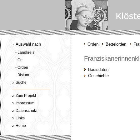
Auswahl nach
Orden
Bettelorden
Fra
- Landkreis
Franziskanerinnenkl
- Ort
- Orden
Basisdaten
- Bistum
Geschichte
Suche
Zum Projekt
Impressum
Datenschutz
Links
Home