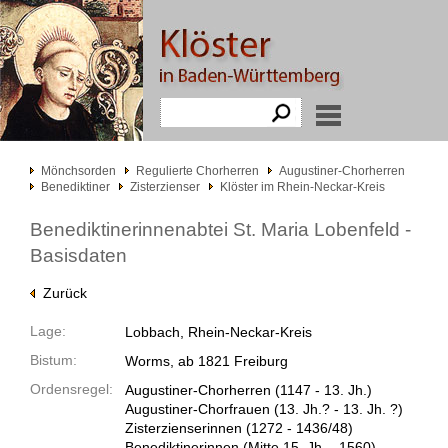
Mönchsorden
Regulierte Chorherren
Augustiner-Chorherren
Benediktiner
Zisterzienser
Klöster im Rhein-Neckar-Kreis
Benediktinerinnenabtei St. Maria Lobenfeld -
Basisdaten
Zurück
Lage:
Lobbach, Rhein-Neckar-Kreis
Bistum:
Worms, ab 1821 Freiburg
Ordensregel:
Augustiner-Chorherren
(1147 -
13. Jh.)
Augustiner-Chorfrauen
(13. Jh.? -
13. Jh. ?)
Zisterzienserinnen
(1272 -
1436/48)
Benediktinerinnen
(Mitte 15. Jh. -
1560)