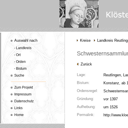
Auswahl nach
Kreise
Landkreis Reutlin
- Landkreis
Schwesternsammlung
- Ort
- Orden
Zurück
- Bistum
Lage:
Reutlingen, La
Suche
Bistum:
Konstanz, ab 1
Zum Projekt
Ordensregel:
Schwesternsa
Impressum
Gründung:
vor 1397
Datenschutz
Aufhebung:
um 1526
Links
Permalink:
Home
http://www.klo