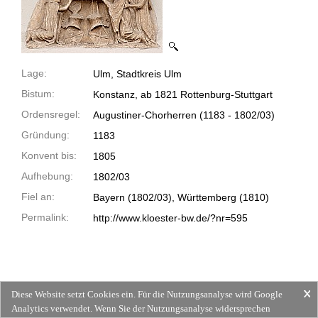
Lage:
Ulm, Stadtkreis Ulm
Bistum:
Konstanz, ab 1821 Rottenburg-Stuttgart
Ordensregel:
Augustiner-Chorherren
(1183 -
1802/03)
Gründung:
1183
Konvent bis:
1805
Aufhebung:
1802/03
Fiel an:
Bayern (1802/03), Württemberg (1810)
Permalink:
http://www.kloester-bw.de/?nr=595
Diese Website setzt Cookies ein. Für die Nutzungsanalyse wird Google
Analytics verwendet. Wenn Sie der Nutzungsanalyse widersprechen