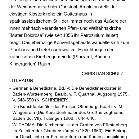
der Weinbrennerschüler Christoph Arnold anstelle der
einstigen Klosterkirche ein Gotteshaus in
spätklassizistischem Stil, der immer noch das Äußere der
innen mehrfach veränderten Pfarr- und Wallfahrtskirche
"Mater Dolorosa" (wie seit 1956 ihr Patrozinium lautet)
prägt. Das ehemalige Konventsgebäude wandelte sich zum
Pfarrhaus und bietet nach wie vor Einrichtungen der
katholischen Kirchengemeinde (Pfarramt, Bücherei,
Kindergarten) Raum.
CHRISTIAN SCHULZ
LITERATUR
-
Germania Benedictina, Bd. V: Die Benediktinerklöster in
Baden-Württemberg. Bearb. v. F. Quarthal. Augsburg 1975.
V, 548-550 (K. SCHREINER).
-
Die Kunstdenkmäler des Kreises Offenburg. Bearb. v. M.
Wingenroth (Die Kunstdenkmäler des Großherzogthums
Baden Bd. VII). Tübingen 1908. , 644-646.
-
W. THOMA: Die Kirchenpolitik der Grafen von Fürstenberg
im Zeitalter der Glaubenskämpfe (1520-1660). Ein Beitrag
zur Geschichte der Kirchenreform und Konfessionsbildung.