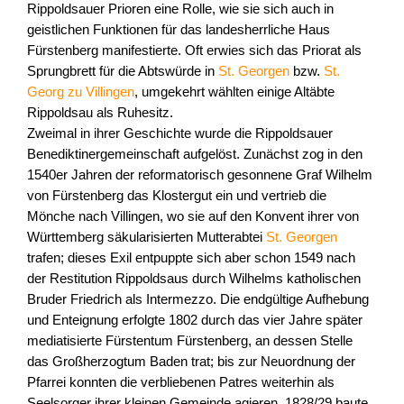
Rippoldsauer Prioren eine Rolle, wie sie sich auch in
geistlichen Funktionen für das landesherrliche Haus
Fürstenberg manifestierte. Oft erwies sich das Priorat als
Sprungbrett für die Abtswürde in
St. Georgen
bzw.
St.
Georg zu Villingen
, umgekehrt wählten einige Altäbte
Rippoldsau als Ruhesitz.
Zweimal in ihrer Geschichte wurde die Rippoldsauer
Benediktinergemeinschaft aufgelöst. Zunächst zog in den
1540er Jahren der reformatorisch gesonnene Graf Wilhelm
von Fürstenberg das Klostergut ein und vertrieb die
Mönche nach Villingen, wo sie auf den Konvent ihrer von
Württemberg säkularisierten Mutterabtei
St. Georgen
trafen; dieses Exil entpuppte sich aber schon 1549 nach
der Restitution Rippoldsaus durch Wilhelms katholischen
Bruder Friedrich als Intermezzo. Die endgültige Aufhebung
und Enteignung erfolgte 1802 durch das vier Jahre später
mediatisierte Fürstentum Fürstenberg, an dessen Stelle
das Großherzogtum Baden trat; bis zur Neuordnung der
Pfarrei konnten die verbliebenen Patres weiterhin als
Seelsorger ihrer kleinen Gemeinde agieren. 1828/29 baute