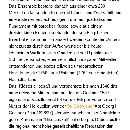
Das Ensemble bestand danach aus einer etwa 250
Menschen fassenden Kirche mit Längs- und Querschiff und
einem steinernen, achteckigen Turm auf quadratischem
Fundament mit barocker Kuppel sowie aus einem
dreistöckigen Konventsgebäude, dessen Flügel einen
Innenhof einrahmten. Finanziert werden konnte der Umbau
nicht zuletzt durch den Aufschwung der bis heute
lebendigen Wallfahrt zum Gnadenbild der Rippoldsauer
Schmerzensmutter, einer vermutlich im späten Mittelalter
entstandenen und später teilweise umgearbeiteten
Holzstatue, die 1758 ihren Platz am (1762 neu errichteten)
Hochaltar fand.
Das "Klösterle" besaß und verpachtete bis nach 1648 das
nahe gelegene Mineralbad, auf dessen Gelände 1587
eigens eine Kapelle errichtet wurde. Eifriger Förderer und
Nutzer der Heilquellen war der
St. Georgener
Abt Georg II.
Gaisser (Prior 1626/27), der wie manche seiner Nachfolger
gerne Kurgäste in "Nikolauszell" beherbergte. Dabei spielte
die regional recht hohe gesellschaftliche Reputation der