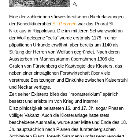
Eine der zahlreichen südwestdeutschen Niederlassungen
der Benediktinerabtei
St. Georgen
war das Priorat St.
Nikolaus in Rippoldsau. Die im mittleren Schwarzwald an
der Wolf gelegene "cella" wurde erstmals 1179 in einer
päpstlichen Urkunde erwähnt, aber bereits um 1140 als
Stiftung der Herren von Wolfach gegründet. Nach deren
Aussterben im Mannesstamm übernahmen 1306 die
Grafen von Fürstenberg die Kastvogtei des Klosters, das
neben einer einträglichen Forstwirtschaft über viele
verstreute Besitzungen und Einkünfte zwischen Kaiserstuhl
und Neckar verfügte.
Zeit seiner Existenz blieb das "monasteriolum" spärlich
besetzt und erlebte im von Krieg und interner
Disziplinlosigkeit belasteten 16. und 17. Jh. sogar Phasen
völliger Vakanz. Auch die Klosteranlage hatte stets
bescheidene Ausmaße, wurde aber Mitte und Ende des 18.
Jh. hauptsächlich nach Plänen des fürstenbergischen
Architekten Franz Joseph Salzmann umfassend renoviert.