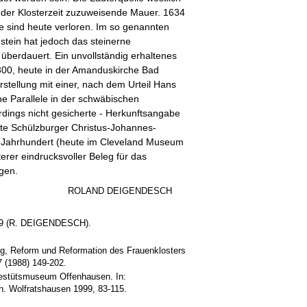
 der Klosterzeit zuzuweisende Mauer. 1634
e sind heute verloren. Im so genannten
stein hat jedoch das steinerne
berdauert. Ein unvollständig erhaltenes
300, heute in der Amanduskirche Bad
rstellung mit einer, nach dem Urteil Hans
e Parallele in der schwäbischen
lerdings nicht gesicherte - Herkunftsangabe
te Schülzburger Christus-Johannes-
 Jahrhundert (heute im Cleveland Museum
iterer eindrucksvoller Beleg für das
egen.
ROLAND DEIGENDESCH
9 (R. DEIGENDESCH).
 Reform und Reformation des Frauenklosters
 (1988) 149-202.
estütsmuseum Offenhausen. In:
 Wolfratshausen 1999, 83-115.