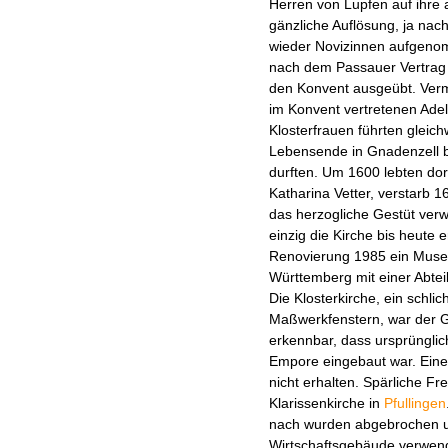
Herren von Lupfen auf ihre
gänzliche Auflösung, ja nac
wieder Novizinnen aufgeno
nach dem Passauer Vertrag 
den Konvent ausgeübt. Verm
im Konvent vertretenen Adel
Klosterfrauen führten gleich
Lebensende in Gnadenzell bl
durften. Um 1600 lebten dor
Katharina Vetter, verstarb 1
das herzogliche Gestüt verw
einzig die Kirche bis heute e
Renovierung 1985 ein Museu
Württemberg mit einer Abtei
Die Klosterkirche, ein schlic
Maßwerkfenstern, war der Go
erkennbar, dass ursprüngli
Empore eingebaut war. Eine 
nicht erhalten. Spärliche Fr
Klarissenkirche in
Pfullingen
nach wurden abgebrochen u
Wirtschaftsgebäude verwende