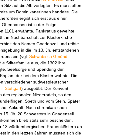
n Sitz auf die Alb verlegten. Es muss offen
ereits um Dominikanerinnen handelte. Die
erorden ergibt sich erst aus einer
Offenhausen ist in der Folge
n 1161 erwähnte, Pankratius geweihte
 Jh. in Nachbarschaft zur Klosterkirche
 erhielt den Namen Gnadenzell und reihte
ensgebung in die im 13. Jh. entstandenen
rdens ein (vgl.
Schwäbisch Gmünd,
die Stifterfamilie aus, die 1302 ihre
gte. Seelsorge und Spendung der
aplan, der bei dem Kloster wohnte. Die
en verschiedener südwestdeutscher
il
,
Stuttgart
) ausgeübt. Der Konvent
n des regionalen Niederadels, so den
undelfingen, Speth und vom Stein. Später
her Abkunft. Nach chronikalischen
 15. Jh. 20 Schwestern in Gnadenzell
inkommen blieb stets sehr bescheiden.
r 13 württembergischen Frauenklöstern an
ndest in den letzten Jahren mussten sich die