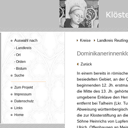
Auswahl nach
Kreise
Landkreis Reutlin
- Landkreis
Dominikanerinnenkl
- Ort
- Orden
Zurück
- Bistum
In einem bereits in römischer
Suche
besiedelten Gebiet, an der Q
beginnenden 12. Jh. erstma
Zum Projekt
die Mitte des 13. Jh. gehör
Impressum
umgebene Enklave den Herr
Datenschutz
entfernt bei Talheim (Lkr. T
Links
Abweisung württembergisch
Home
die zur Klosterstiftung an d
Söhne Heinrichs von Lupfen
Ulrich, Offenhausen an Mei