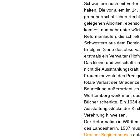
Schwestern auch mit Verfer
halten. Die vor allem im 14
grundherrschaftlichen Rech
gelegenen Alborten, ebenso 
kam es, nunmehr unter würt
Reformanläufen, die schließ
Schwestern aus dem Dominika
Erfolg im Sinne des observ
erstmals ein Verwalter (Hofm
Das kleine und wirtschaftli
nicht die Ausstrahlungskraf
Frauenkonvente des Prediger
totale Verlust der Gnadenzel
Beurteilung außerordentlich
Württemberg weiß man, dass
Bücher schenkte. Ein 1634 e
Ausstattungsstücke der Kirch
Verehrung hinweisen.
Der Reformation in Württemb
des Landesherrn. 1537 muss
Uracher Beginenhauses
auf