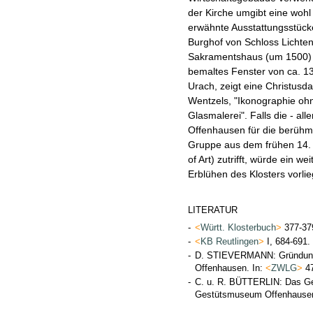
der Kirche umgibt eine wohl
erwähnte Ausstattungsstück
Burghof von Schloss Lichten
Sakramentshaus (um 1500) ü
bemaltes Fenster von ca. 1
Urach, zeigt eine Christusda
Wentzels, "Ikonographie ohn
Glasmalerei". Falls die - al
Offenhausen für die berühm
Gruppe aus dem frühen 14.
of Art) zutrifft, würde ein we
Erblühen des Klosters vorli
LITERATUR
-
<
Württ. Klosterbuch
>
377-37
-
<
KB Reutlingen
>
I, 684-691.
-
D. STIEVERMANN: Gründung,
Offenhausen. In:
<
ZWLG
>
47
-
C. u. R. BÜTTERLIN: Das G
Gestütsmuseum Offenhausen.