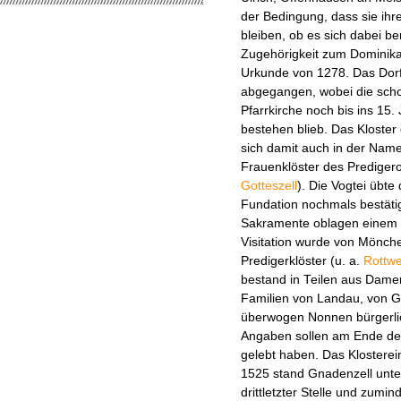
der Bedingung, dass sie ihre
bleiben, ob es sich dabei b
Zugehörigkeit zum Dominikan
Urkunde von 1278. Das Dorf 
abgegangen, wobei die scho
Pfarrkirche noch bis ins 15.
bestehen blieb. Das Kloster
sich damit auch in der Nam
Frauenklöster des Predigero
Gotteszell
). Die Vogtei übte 
Fundation nochmals bestäti
Sakramente oblagen einem K
Visitation wurde von Mönch
Predigerklöster (u. a.
Rottwe
bestand in Teilen aus Dame
Familien von Landau, von G
überwogen Nonnen bürgerlic
Angaben sollen am Ende des
gelebt haben. Das Klostere
1525 stand Gnadenzell unte
drittletzter Stelle und zumi