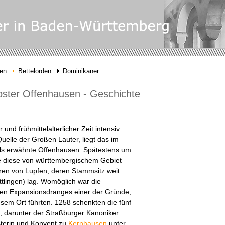
gen
Bettelorden
Dominikaner
oster Offenhausen - Geschichte
 und frühmittelalterlicher Zeit intensiv
uelle der Großen Lauter, liegt das im
ls erwähnte Offenhausen. Spätestens um
te diese von württembergischem Gebiet
en von Lupfen, deren Stammsitz weit
uttlingen) lag. Womöglich war die
en Expansionsdranges einer der Gründe,
iesem Ort führten. 1258 schenkten die fünf
, darunter der Straßburger Kanoniker
sterin und Konvent zu
Kernhausen
unter