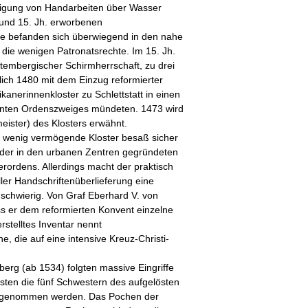
tigung von Handarbeiten über Wasser
. und 15. Jh. erworbenen
te befanden sich überwiegend in den nahe
die wenigen Patronatsrechte. Im 15. Jh.
tembergischer Schirmherrschaft, zu drei
lich 1480 mit dem Einzug reformierter
nerinnenkloster zu Schlettstatt in einen
anten Ordenszweiges mündeten. 1473 wird
eister) des Klosters erwähnt.
ch wenig vermögende Kloster besaß sicher
t der in den urbanen Zentren gegründeten
ordens. Allerdings macht der praktisch
ler Handschriftenüberlieferung eine
 schwierig. Von Graf Eberhard V. von
 er dem reformierten Konvent einzelne
rstelltes Inventar nennt
e, die auf eine intensive Kreuz-Christi-
erg (ab 1534) folgten massive Eingriffe
ten die fünf Schwestern des aufgelösten
genommen werden. Das Pochen der