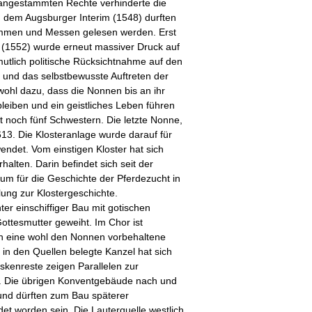
 angestammten Rechte verhinderte die
h dem Augsburger Interim (1548) durften
mmen und Messen gelesen werden. Erst
(1552) wurde erneut massiver Druck auf
utlich politische Rücksichtnahme auf den
 und das selbstbewusste Auftreten der
wohl dazu, dass die Nonnen bis an ihr
eiben und ein geistliches Leben führen
t noch fünf Schwestern. Die letzte Nonne,
613. Die Klosteranlage wurde darauf für
endet. Vom einstigen Kloster hat sich
rhalten. Darin befindet sich seit der
m für die Geschichte der Pferdezucht in
lung zur Klostergeschichte.
hter einschiffiger Bau mit gotischen
ttesmutter geweiht. Im Chor ist
ch eine wohl den Nonnen vorbehaltene
in den Quellen belegte Kanzel hat sich
eskenreste zeigen Parallelen zur
. Die übrigen Konventgebäude nach und
nd dürften zum Bau späterer
t worden sein. Die Lauterquelle westlich