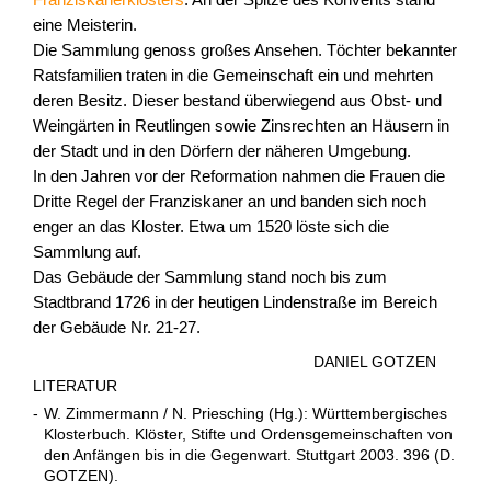
Franziskanerklosters
. An der Spitze des Konvents stand
eine Meisterin.
Die Sammlung genoss großes Ansehen. Töchter bekannter
Ratsfamilien traten in die Gemeinschaft ein und mehrten
deren Besitz. Dieser bestand überwiegend aus Obst- und
Weingärten in Reutlingen sowie Zinsrechten an Häusern in
der Stadt und in den Dörfern der näheren Umgebung.
In den Jahren vor der Reformation nahmen die Frauen die
Dritte Regel der Franziskaner an und banden sich noch
enger an das Kloster. Etwa um 1520 löste sich die
Sammlung auf.
Das Gebäude der Sammlung stand noch bis zum
Stadtbrand 1726 in der heutigen Lindenstraße im Bereich
der Gebäude Nr. 21-27.
DANIEL GOTZEN
LITERATUR
-
W. Zimmermann / N. Priesching (Hg.): Württembergisches
Klosterbuch. Klöster, Stifte und Ordensgemeinschaften von
den Anfängen bis in die Gegenwart. Stuttgart 2003. 396 (D.
GOTZEN).