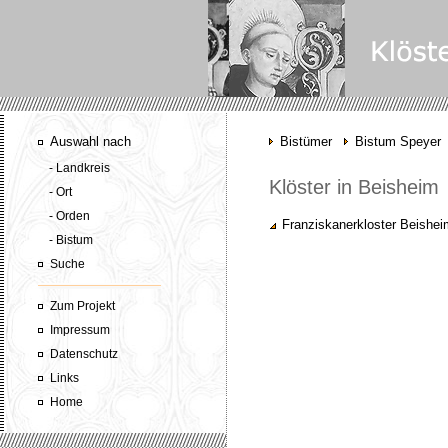
Auswahl nach
Bistümer
Bistum Speyer
- Landkreis
Klöster in Beisheim
- Ort
- Orden
Franziskanerkloster Beishei
- Bistum
Suche
Zum Projekt
Impressum
Datenschutz
Links
Home