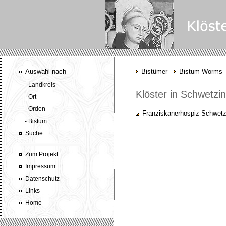
Auswahl nach
Bistümer
Bistum Worms
- Landkreis
Klöster in Schwetzi
- Ort
- Orden
Franziskanerhospiz Schwetz
- Bistum
Suche
Zum Projekt
Impressum
Datenschutz
Links
Home