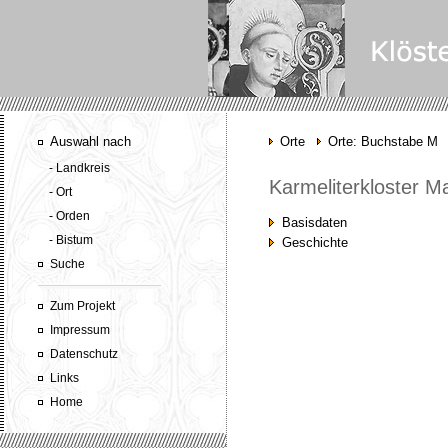
Auswahl nach
Orte
Orte: Buchstabe M
- Landkreis
Karmeliterkloster 
- Ort
- Orden
Basisdaten
- Bistum
Geschichte
Suche
Zum Projekt
Impressum
Datenschutz
Links
Home