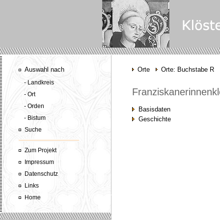
Auswahl nach
Orte
Orte: Buchstabe R
- Landkreis
Franziskanerinnenkl
- Ort
- Orden
Basisdaten
- Bistum
Geschichte
Suche
Zum Projekt
Impressum
Datenschutz
Links
Home