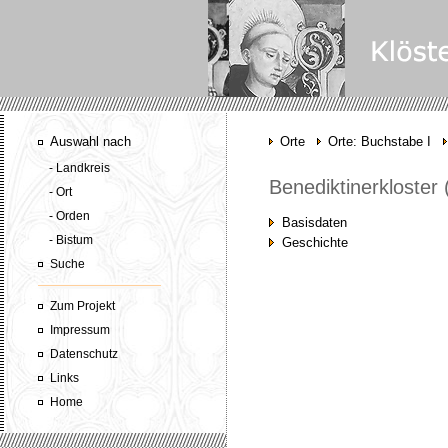
Auswahl nach
Orte
Orte: Buchstabe I
- Landkreis
Benediktinerkloster
- Ort
- Orden
Basisdaten
- Bistum
Geschichte
Suche
Zum Projekt
Impressum
Datenschutz
Links
Home