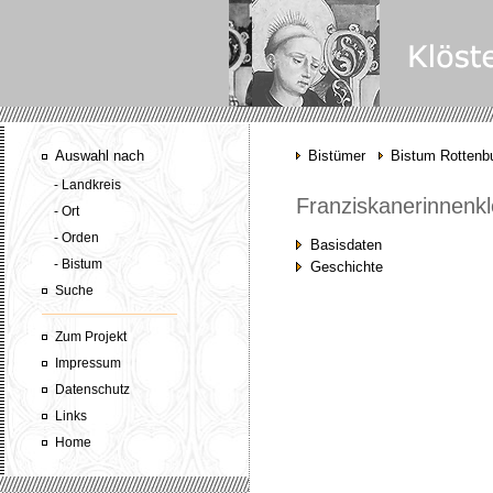
Auswahl nach
Bistümer
Bistum Rottenbu
- Landkreis
Franziskanerinnenkl
- Ort
- Orden
Basisdaten
- Bistum
Geschichte
Suche
Zum Projekt
Impressum
Datenschutz
Links
Home