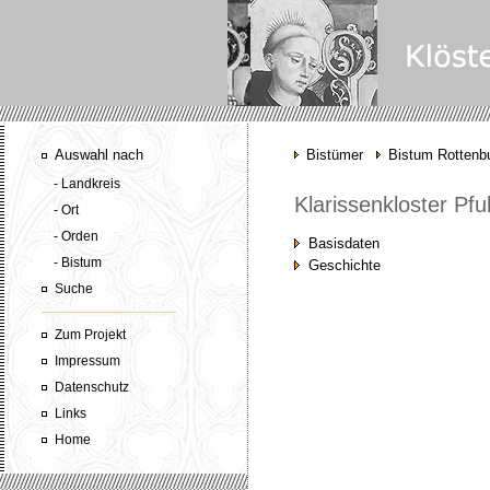
Auswahl nach
Bistümer
Bistum Rottenbu
- Landkreis
Klarissenkloster Pfu
- Ort
- Orden
Basisdaten
- Bistum
Geschichte
Suche
Zum Projekt
Impressum
Datenschutz
Links
Home