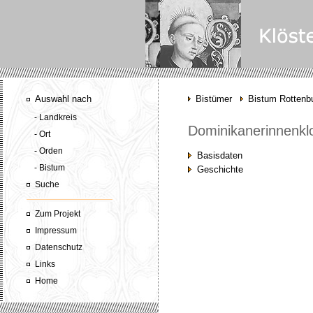
Auswahl nach
Bistümer
Bistum Rottenbu
- Landkreis
Dominikanerinnenklo
- Ort
- Orden
Basisdaten
- Bistum
Geschichte
Suche
Zum Projekt
Impressum
Datenschutz
Links
Home