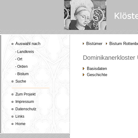
Auswahl nach
Bistümer
Bistum Rottenbu
- Landkreis
Dominikanerkloster
- Ort
- Orden
Basisdaten
- Bistum
Geschichte
Suche
Zum Projekt
Impressum
Datenschutz
Links
Home