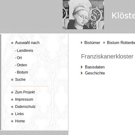
Auswahl nach
Bistümer
Bistum Rottenbu
- Landkreis
Franziskanerkloster
- Ort
- Orden
Basisdaten
- Bistum
Geschichte
Suche
Zum Projekt
Impressum
Datenschutz
Links
Home