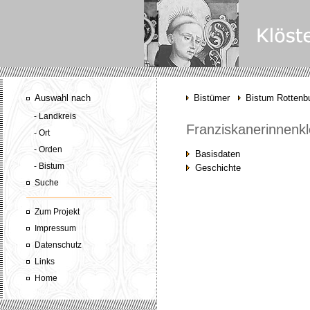
Auswahl nach
Bistümer
Bistum Rottenbu
- Landkreis
Franziskanerinnenkl
- Ort
- Orden
Basisdaten
- Bistum
Geschichte
Suche
Zum Projekt
Impressum
Datenschutz
Links
Home