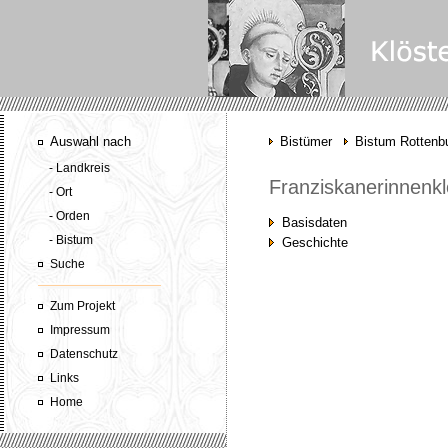
Auswahl nach
Bistümer
Bistum Rottenbu
- Landkreis
Franziskanerinnenkl
- Ort
- Orden
Basisdaten
- Bistum
Geschichte
Suche
Zum Projekt
Impressum
Datenschutz
Links
Home