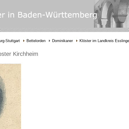
rg-Stuttgart
Bettelorden
Dominikaner
Klöster im Landkreis Essling
oster Kirchheim