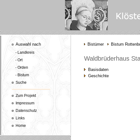
Auswahl nach
Bistümer
Bistum Rottenbu
- Landkreis
Waldbrüderhaus Sta
- Ort
- Orden
Basisdaten
- Bistum
Geschichte
Suche
Zum Projekt
Impressum
Datenschutz
Links
Home