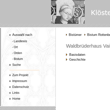
Auswahl nach
Bistümer
Bistum Rottenbu
- Landkreis
Waldbrüderhaus Vai
- Ort
- Orden
Basisdaten
- Bistum
Geschichte
Suche
Zum Projekt
Impressum
Datenschutz
Links
Home