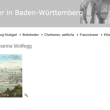
rg-Stuttgart
Bettelorden
Chorherren, weltliche
Franziskaner
Klös
atharina Wolfegg