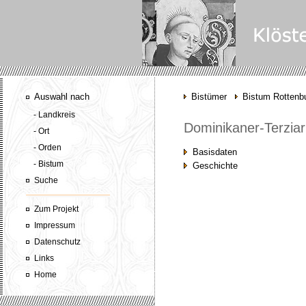
Auswahl nach
Bistümer
Bistum Rottenbu
- Landkreis
Dominikaner-Terziar
- Ort
- Orden
Basisdaten
- Bistum
Geschichte
Suche
Zum Projekt
Impressum
Datenschutz
Links
Home