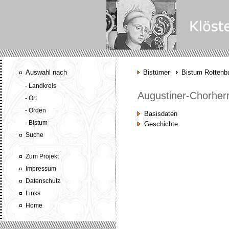
Auswahl nach
Bistümer
Bistum Rottenbu
- Landkreis
Augustiner-Chorherr
- Ort
- Orden
Basisdaten
- Bistum
Geschichte
Suche
Zum Projekt
Impressum
Datenschutz
Links
Home