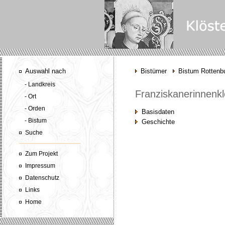
Auswahl nach
Bistümer
Bistum Rottenbu
- Landkreis
Franziskanerinnenkl
- Ort
- Orden
Basisdaten
- Bistum
Geschichte
Suche
Zum Projekt
Impressum
Datenschutz
Links
Home