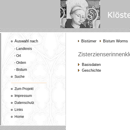
Auswahl nach
Bistümer
Bistum Worms
- Landkreis
Zisterzienserinnenkl
- Ort
- Orden
Basisdaten
- Bistum
Geschichte
Suche
Zum Projekt
Impressum
Datenschutz
Links
Home