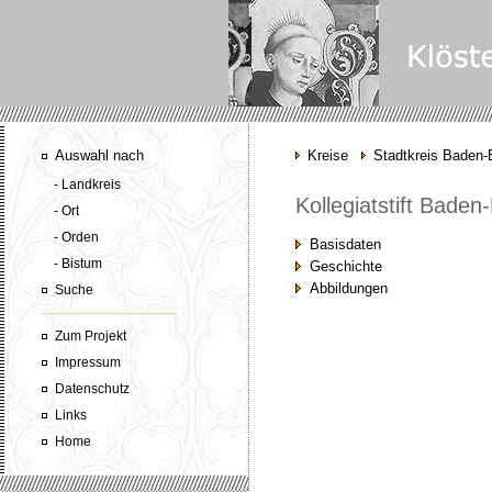
Auswahl nach
Kreise
Stadtkreis Baden
- Landkreis
Kollegiatstift Bade
- Ort
- Orden
Basisdaten
- Bistum
Geschichte
Abbildungen
Suche
Zum Projekt
Impressum
Datenschutz
Links
Home