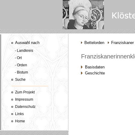
Auswahl nach
Bettelorden
Franziskaner
- Landkreis
Franziskanerinnenkl
- Ort
- Orden
Basisdaten
- Bistum
Geschichte
Suche
Zum Projekt
Impressum
Datenschutz
Links
Home