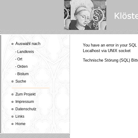
Auswahl nach
You have an error in your SQL s
Localhost via UNIX socket
- Landkreis
- Ort
Technische Störung (SQL) Bitt
- Orden
- Bistum
Suche
Zum Projekt
Impressum
Datenschutz
Links
Home