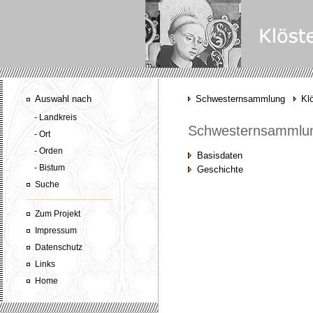
Auswahl nach
Schwesternsammlung
Kl
- Landkreis
Schwesternsammlu
- Ort
- Orden
Basisdaten
- Bistum
Geschichte
Suche
Zum Projekt
Impressum
Datenschutz
Links
Home