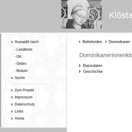
Auswahl nach
Bettelorden
Dominikaner
- Landkreis
Dominikanerinnenkl
- Ort
- Orden
Basisdaten
- Bistum
Geschichte
Suche
Zum Projekt
Impressum
Datenschutz
Links
Home