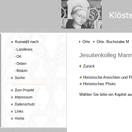
Auswahl nach
Orte
Orte: Buchstabe M
- Landkreis
Jesuitenkolleg Man
- Ort
- Orden
Zurück
- Bistum
Historische Ansichten und P
Suche
Historisches Photo
Zum Projekt
Wählen Sie bitte ein Kapitel au
Impressum
Datenschutz
Links
Home