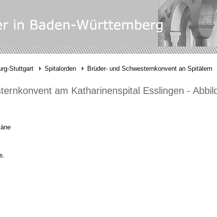
rg-Stuttgart
Spitalorden
Brüder- und Schwesternkonvent an Spitälern
ernkonvent am Katharinenspital Esslingen - Abbi
läne
s.