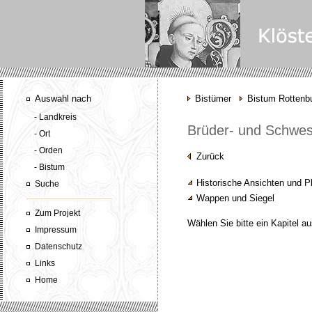
Auswahl nach
Bistümer
Bistum Rottenbu
- Landkreis
Brüder- und Schwest
- Ort
- Orden
Zurück
- Bistum
Historische Ansichten und P
Suche
Wappen und Siegel
Zum Projekt
Wählen Sie bitte ein Kapitel au
Impressum
Datenschutz
Links
Home