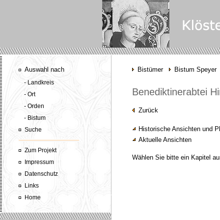
Auswahl nach
Bistümer
Bistum Speyer
- Landkreis
Benediktinerabtei H
- Ort
- Orden
Zurück
- Bistum
Historische Ansichten und P
Suche
Aktuelle Ansichten
Zum Projekt
Wählen Sie bitte ein Kapitel au
Impressum
Datenschutz
Links
Home