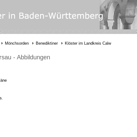
Mönchsorden
Benediktiner
Klöster im Landkreis Calw
irsau - Abbildungen
läne
s.