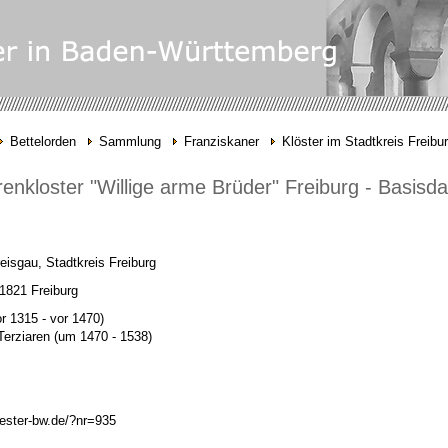
Bettelorden
Sammlung
Franziskaner
Klöster im Stadtkreis Freibu
renkloster "Willige arme Brüder" Freiburg - Basisd
eisgau, Stadtkreis Freiburg
1821 Freiburg
r 1315 -
vor 1470)
Terziaren
(um 1470 -
1538)
oester-bw.de/?nr=935