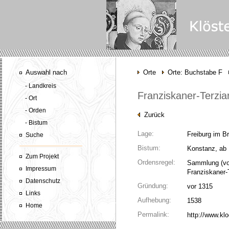
Auswahl nach
Orte
Orte: Buchstabe F
- Landkreis
Franziskaner-Terzia
- Ort
- Orden
Zurück
- Bistum
Lage:
Freiburg im Br
Suche
Bistum:
Konstanz, ab 
Zum Projekt
Ordensregel:
Sammlung
(vo
Impressum
Franziskaner-
Datenschutz
Gründung:
vor 1315
Links
Aufhebung:
1538
Home
Permalink:
http://www.kl