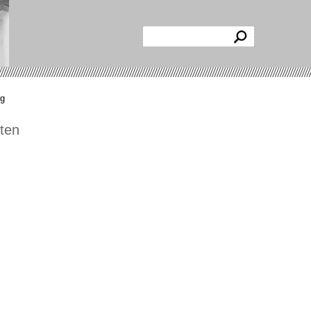
rg
aten