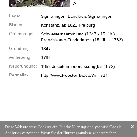
Lage:
Sigmaringen, Landkreis Sigmaringen
Bistum:
Konstanz, ab 1821 Freiburg
Ordensregel:
Schwesternsammlung
(1347 -
15. Jh.)
Franziskaner-Terziarinnen
(15. Jh. -
1782)
Gründung:
1347
Aufhebung:
1782
Neugründung:
1852 Jesuitenniederlassung(bis 1872)
Permalink:
http://www.kloester-bw.de/?nr=724
Diese Website setzt Cookies ein. Für die Nutzungsanalyse wird Google
Analytics verwendet. Wenn Sie der Nutzungsanalyse widersprechen