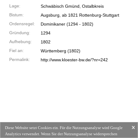
Lage:
Schwäbisch Gmünd, Ostalbkreis
Bistum:
Augsburg, ab 1821 Rottenburg-Stuttgart
Ordensregel:
Dominikaner
(1294 -
1802)
Gründung:
1294
Aufhebung:
1802
Fiel an:
Württemberg (1802)
Permalink:
http://www.kloester-bw.de/?nr=242
Diese Website setzt Cookies ein. Für die Nutzungsanalyse wird Google
Analytics verwendet. Wenn Sie der Nutzungsanalyse widersprechen