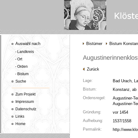
Auswahl nach
Bistümer
Bistum Konsta
- Landkreis
Augustinerinnenklos
- Ort
- Orden
Zurück
- Bistum
Lage:
Bad Urach, La
Suche
Bistum:
Konstanz, ab 
Zum Projekt
Ordensregel:
Augustiner-Te
Impressum
Augustiner-Te
Datenschutz
Gründung:
vor 1454
Links
Aufhebung:
1537/1558
Home
Permalink:
http://www.kl