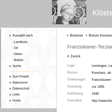
Auswahl nach
Bistümer
Bistum Konsta
- Landkreis
Franziskaner-Terzia
- Ort
- Orden
Zurück
- Bistum
Lage:
Lenningen, La
Suche
Bistum:
Konstanz, ab 
Zum Projekt
Ordensregel:
Franziskaner-
Impressum
Gründung:
vor 1456
Datenschutz
Aufhebung:
1540
Links
Permalink:
Home
http://www.kl