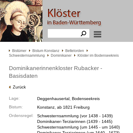
Bistümer
Bistum Konstanz
Bettelorden
Schwesternsammlung
Dominikaner
Klöster im Bodenseekreis
Dominikanerinnenkloster Rubacker -
Basisdaten
Zurück
Lage:
Deggenhausertal, Bodenseekreis
Bistum:
Konstanz, ab 1821 Freiburg
Ordensregel:
Schwesternsammlung
(vor 1438 -
1439)
Dominikaner-Terziarinnen
(1439 -
1445)
Schwesternsammlung
(um 1445 -
um 1640)
Dominikaner-Terziarinnen
(um 1640 -
1673)