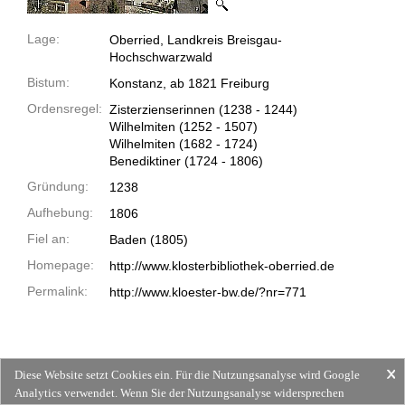
Lage:
Oberried, Landkreis Breisgau-
Hochschwarzwald
Bistum:
Konstanz, ab 1821 Freiburg
Ordensregel:
Zisterzienserinnen
(1238 -
1244)
Wilhelmiten
(1252 -
1507)
Wilhelmiten
(1682 -
1724)
Benediktiner
(1724 -
1806)
Gründung:
1238
Aufhebung:
1806
Fiel an:
Baden (1805)
Homepage:
http://www.klosterbibliothek-oberried.de
Permalink:
http://www.kloester-bw.de/?nr=771
Diese Website setzt Cookies ein. Für die Nutzungsanalyse wird Google
Analytics verwendet. Wenn Sie der Nutzungsanalyse widersprechen