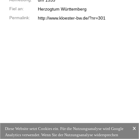
um 1535
Fiel an:
Herzogtum Württemberg
Permalink:
http://www.kloester-bw.de/?nr=301
Diese Website setzt Cookies ein. Für die Nutzungsanalyse wird Google
Analytics verwendet. Wenn Sie der Nutzungsanalyse widersprechen