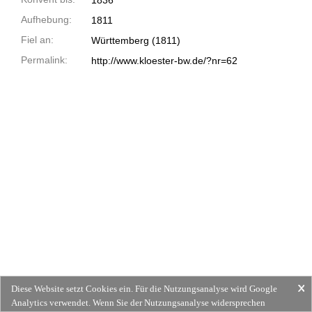
1836
Aufhebung:
1811
Fiel an:
Württemberg (1811)
Permalink:
http://www.kloester-bw.de/?nr=62
Diese Website setzt Cookies ein. Für die Nutzungsanalyse wird Google
Analytics verwendet. Wenn Sie der Nutzungsanalyse widersprechen