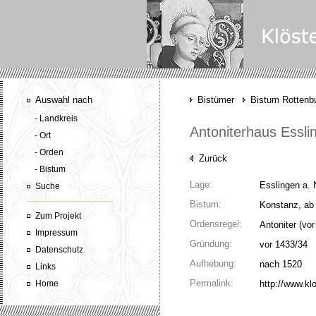
Auswahl nach
Bistümer
Bistum Rottenbu
- Landkreis
Antoniterhaus Essli
- Ort
- Orden
Zurück
- Bistum
Lage:
Esslingen a. 
Suche
Bistum:
Konstanz, ab 
Zum Projekt
Ordensregel:
Antoniter
(vor
Impressum
Gründung:
vor 1433/34
Datenschutz
Aufhebung:
nach 1520
Links
Permalink:
Home
http://www.kl