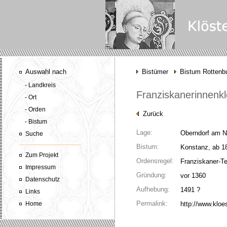
Auswahl nach
Bistümer
Bistum Rottenbu
- Landkreis
Franziskanerinnenkl
- Ort
- Orden
Zurück
- Bistum
Lage:
Oberndorf am Ne
Suche
Bistum:
Konstanz, ab 18
Zum Projekt
Ordensregel:
Franziskaner-Te
Impressum
Gründung:
vor 1360
Datenschutz
Aufhebung:
1491 ?
Links
Permalink:
Home
http://www.kloe