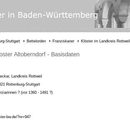
rg-Stuttgart
Bettelorden
Franziskaner
Klöster im Landkreis Rottweil
oster Altoberndorf - Basisdaten
ckar, Landkreis Rottweil
21 Rottenburg-Stuttgart
rziarinnen ?
(vor 1360 -
1491 ?)
ster-bw.de/?nr=947