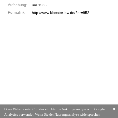
Aufhebung:
um 1535
Permalink:
http://www.kloester-bw.de/?nr=952
Diese Website setzt Cookies ein. Für die Nutzungsanalyse wird Google
Analytics verwendet. Wenn Sie der Nutzungsanalyse widersprechen