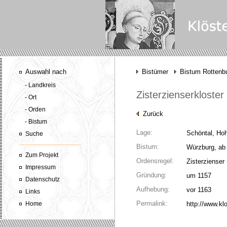
Auswahl nach
Bistümer
Bistum Rottenbu
- Landkreis
Zisterzienserkloste
- Ort
- Orden
Zurück
- Bistum
Lage:
Schöntal, Hoh
Suche
Bistum:
Würzburg, ab 
Zum Projekt
Ordensregel:
Zisterzienser
Impressum
Gründung:
um 1157
Datenschutz
Aufhebung:
vor 1163
Links
Permalink:
Home
http://www.kl