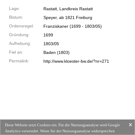
Lage:
Rastatt, Landkreis Rastatt
Bistum:
Speyer, ab 1821 Freiburg
Ordensregel:
Franziskaner
(1699 -
1803/05)
Gründung:
1699
Aufhebung:
1803/05
Fiel an:
Baden (1803)
Permalink:
http://www.kloester-bw.de/?nr=271
Diese Website setzt Cookies ein. Für die Nutzungsanalyse wird Google
Analytics verwendet. Wenn Sie der Nutzungsanalyse widersprechen